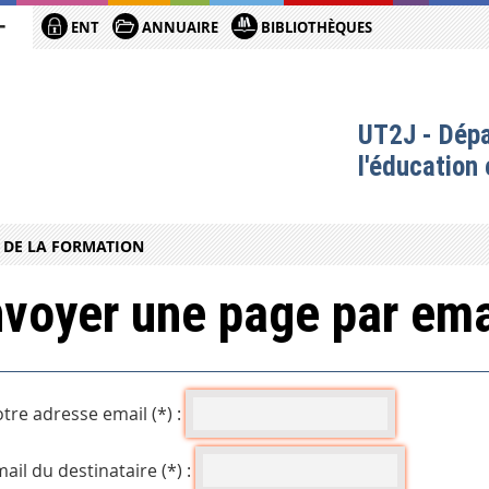
ENT
ANNUAIRE
BIBLIOTHÈQUES
UT2J - Dép
l'éducation 
T DE LA FORMATION
voyer une page par ema
tre adresse email (*) :
ail du destinataire (*) :