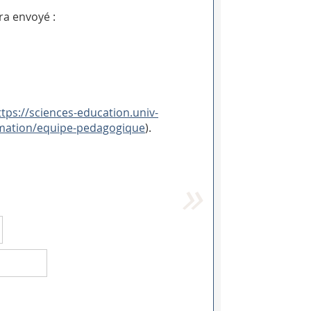
ra envoyé :
ttps://sciences-education.univ-
ormation/equipe-pedagogique
).